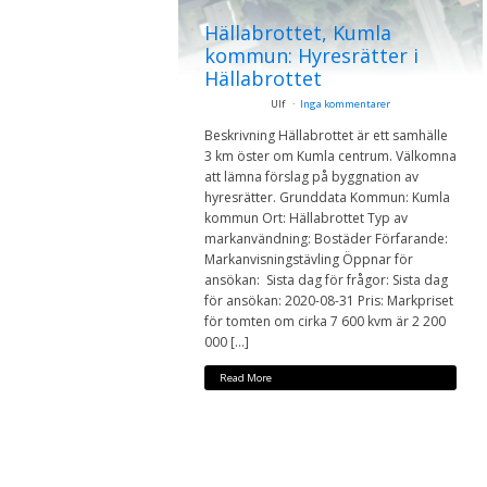
Hällabrottet, Kumla
kommun: Hyresrätter i
Hällabrottet
Ulf
Inga kommentarer
Beskrivning Hällabrottet är ett samhälle
3 km öster om Kumla centrum. Välkomna
att lämna förslag på byggnation av
hyresrätter. Grunddata Kommun: Kumla
kommun Ort: Hällabrottet Typ av
markanvändning: Bostäder Förfarande:
Markanvisningstävling Öppnar för
ansökan: Sista dag för frågor: Sista dag
för ansökan: 2020-08-31 Pris: Markpriset
för tomten om cirka 7 600 kvm är 2 200
000 […]
Read More