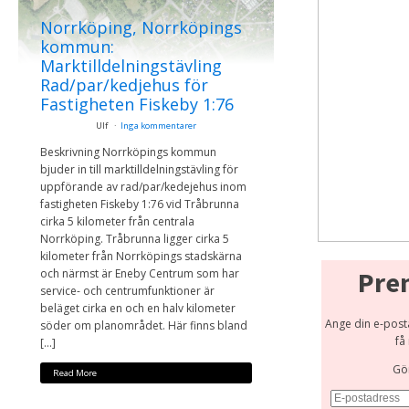
Norrköping, Norrköpings
kommun:
Marktilldelningstävling
Rad/par/kedjehus för
Fastigheten Fiskeby 1:76
Ulf
Inga kommentarer
Beskrivning Norrköpings kommun
bjuder in till marktilldelningstävling för
uppförande av rad/par/kedejehus inom
fastigheten Fiskeby 1:76 vid Tråbrunna
cirka 5 kilometer från centrala
Norrköping. Tråbrunna ligger cirka 5
kilometer från Norrköpings stadskärna
Pre
och närmst är Eneby Centrum som har
service- och centrumfunktioner är
beläget cirka en och en halv kilometer
Ange din e-post
söder om planområdet. Här finns bland
få
[…]
Gö
Read More
E-