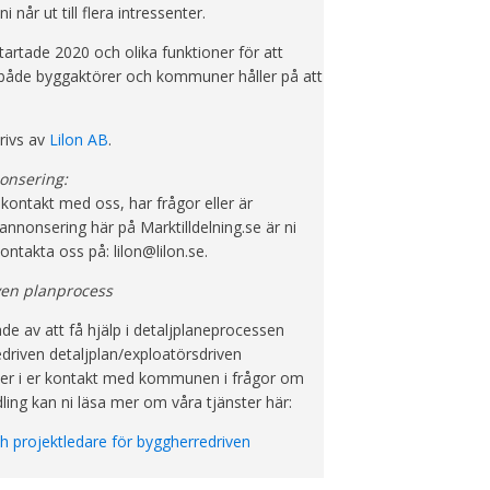
i når ut till flera intressenter.
artade 2020 och olika funktioner för att
 både byggaktörer och kommuner håller på att
rivs av
Lilon AB
.
onsering:
 kontakt med oss, har frågor eller är
annonsering här på Marktilldelning.se är ni
ntakta oss på: lilon@lilon.se.
ven planprocess
ade av att få hjälp i detaljplaneprocessen
riven detaljplan/exploatörsdriven
ler i er kontakt med kommunen i frågor om
ling kan ni läsa mer om våra tjänster här:
ch projektledare för byggherredriven