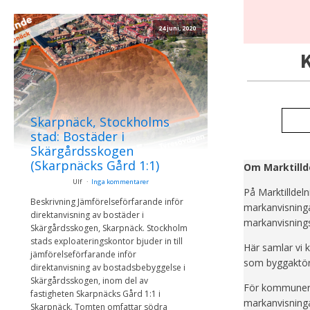
postadress
24 juni, 2020
K
Skarpnäck, Stockholms
stad: Bostäder i
Skärgårdsskogen
(Skarpnäcks Gård 1:1)
Om Marktilld
Ulf
Inga kommentarer
På Marktilldeln
Beskrivning Jämförelseförfarande inför
markanvisninga
direktanvisning av bostäder i
markanvisnings
Skärgårdsskogen, Skarpnäck. Stockholm
stads exploateringskontor bjuder in till
Här samlar vi 
jämförelseförfarande inför
som byggaktör
direktanvisning av bostadsbebyggelse i
Skärgårdsskogen, inom del av
För kommuners 
fastigheten Skarpnäcks Gård 1:1 i
markanvisninga
Skarpnäck. Tomten omfattar södra