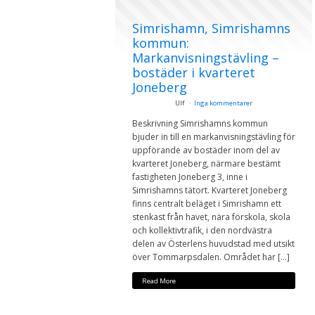
Simrishamn, Simrishamns
kommun:
Markanvisningstävling –
bostäder i kvarteret
Joneberg
Ulf
Inga kommentarer
Beskrivning Simrishamns kommun
bjuder in till en markanvisningstävling för
uppförande av bostäder inom del av
kvarteret Joneberg, närmare bestämt
fastigheten Joneberg 3, inne i
Simrishamns tätort. Kvarteret Joneberg
finns centralt beläget i Simrishamn ett
stenkast från havet, nära förskola, skola
och kollektivtrafik, i den nordvästra
delen av Österlens huvudstad med utsikt
över Tommarpsdalen. Området har […]
Read More