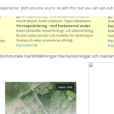
RTA
LÄGG TILL
VINNA MARKANVISNINGSTÄVLING
xperience. We'll assume you're ok with this, but you can opt-out 
Företagsvärdering - med fundamental analys
Fas
Boken behandlar ämnet företags- och aktievärdering.
Bok
Ett stort antal metoder och modeller för värdering av
fast
företag och aktier presenteras utförligt.
köp 
edan
Köp boken här
.
Köp
m kommunala marktilldelningar/markanvisningar och markanv
24 juni, 2020