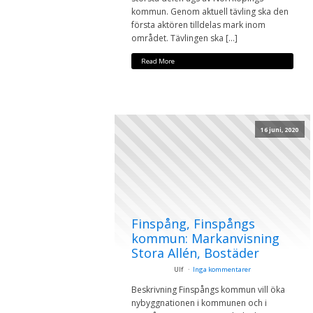
kommun. Genom aktuell tävling ska den
första aktören tilldelas mark inom
området. Tävlingen ska […]
Read More
16 juni, 2020
Finspång, Finspångs
kommun: Markanvisning
Stora Allén, Bostäder
Ulf
Inga kommentarer
Beskrivning Finspångs kommun vill öka
nybyggnationen i kommunen och i