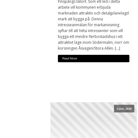
Finspångs tätort. Som ett led i detta
arbete vill kommunen erbjuda
marknaden attraktiv och detaljplanelagd
mark att bygga på. Denna
intresseanmälan för markanvisning
syftar till att hitta intressenter som vill
bygga ett mindre flerbostadshus i ett
attraktivt läge inom Södermalm, norr om
korsningen Åsvägen/Stora Allén. […]
Read More
2 juni, 2020