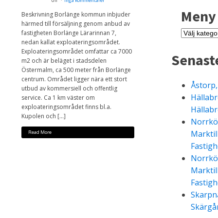
Ulf
Inga kommentarer
Meny
Beskrivning Borlänge kommun inbjuder
härmed till försäljning genom anbud av
Meny
fastigheten Borlänge Lärarinnan 7,
nedan kallat exploateringsområdet.
Exploateringsområdet omfattar ca 7000
Senast
m2 och är beläget i stadsdelen
Östermalm, ca 500 meter från Borlänge
centrum. Området ligger nära ett stort
Åstorp
utbud av kommersiell och offentlig
Hällabr
service. Ca 1 km väster om
exploateringsområdet finns bl.a.
Hällabr
Kupolen och […]
Norrkö
Marktil
Read More
Fastigh
Norrkö
Marktil
Fastigh
Skarpnä
Skärgå