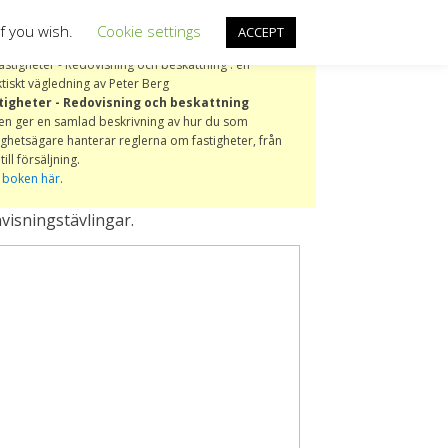
OM OSS
PRIVACY & COOKIES
if you wish.
Cookie settings
ACCEPT
tigheter - Redovisning och beskattning
en ger en samlad beskrivning av hur du som
ighetsägare hanterar reglerna om fastigheter, från
till försäljning.
 boken här
.
isningstävlingar.