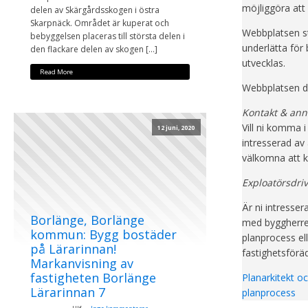
möjliggöra att n
delen av Skärgårdsskogen i östra
Skarpnäck. Området är kuperat och
Webbplatsen st
bebyggelsen placeras till största delen i
underlätta för
den flackare delen av skogen […]
utvecklas.
Read More
Webbplatsen d
Kontakt & ann
Vill ni komma i
12 juni, 2020
intresserad av 
välkomna att ko
Exploatörsdri
Är ni intresser
Borlänge, Borlänge
med byggherred
kommun: Bygg bostäder
planprocess el
på Lärarinnan!
fastighetsföräd
Markanvisning av
fastigheten Borlänge
Planarkitekt o
Lärarinnan 7
planprocess