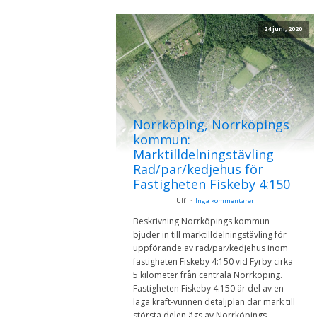
24 juni, 2020
Norrköping, Norrköpings
kommun:
Marktilldelningstävling
Rad/par/kedjehus för
Fastigheten Fiskeby 4:150
Ulf
Inga kommentarer
Beskrivning Norrköpings kommun
bjuder in till marktilldelningstävling för
uppförande av rad/par/kedjehus inom
fastigheten Fiskeby 4:150 vid Fyrby cirka
5 kilometer från centrala Norrköping.
Fastigheten Fiskeby 4:150 är del av en
laga kraft-vunnen detaljplan där mark till
största delen ägs av Norrköpings