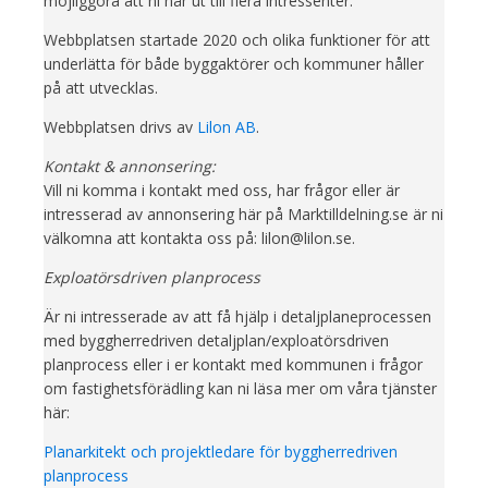
möjliggöra att ni når ut till flera intressenter.
Webbplatsen startade 2020 och olika funktioner för att
underlätta för både byggaktörer och kommuner håller
på att utvecklas.
Webbplatsen drivs av
Lilon AB
.
Kontakt & annonsering:
Vill ni komma i kontakt med oss, har frågor eller är
intresserad av annonsering här på Marktilldelning.se är ni
välkomna att kontakta oss på: lilon@lilon.se.
Exploatörsdriven planprocess
Är ni intresserade av att få hjälp i detaljplaneprocessen
med byggherredriven detaljplan/exploatörsdriven
planprocess eller i er kontakt med kommunen i frågor
om fastighetsförädling kan ni läsa mer om våra tjänster
här:
Planarkitekt och projektledare för byggherredriven
planprocess