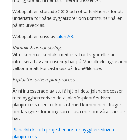
möjliggöra att ni når ut till flera intressenter.
Webbplatsen startade 2020 och olika funktioner för att
underlätta för både byggaktörer och kommuner håller
på att utvecklas.
Webbplatsen drivs av
Lilon AB
.
Kontakt & annonsering:
Vill ni komma i kontakt med oss, har frågor eller är
intresserad av annonsering här på Marktilldelning.se är ni
välkomna att kontakta oss på: lilon@lilon.se.
Exploatörsdriven planprocess
Är ni intresserade av att få hjälp i detaljplaneprocessen
med byggherredriven detaljplan/exploatörsdriven
planprocess eller i er kontakt med kommunen i frågor
om fastighetsförädling kan ni läsa mer om våra tjänster
här:
Planarkitekt och projektledare för byggherredriven
planprocess