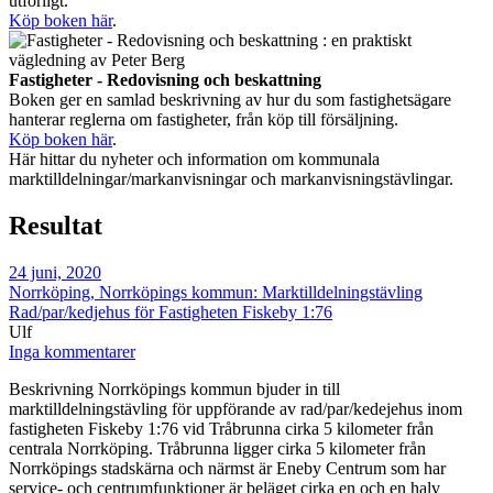
utförligt.
Köp boken här
.
Fastigheter - Redovisning och beskattning
Boken ger en samlad beskrivning av hur du som fastighetsägare
hanterar reglerna om fastigheter, från köp till försäljning.
Köp boken här
.
Här hittar du nyheter och information om kommunala
marktilldelningar/markanvisningar och markanvisningstävlingar.
Resultat
24 juni, 2020
Norrköping, Norrköpings kommun: Marktilldelningstävling
Rad/par/kedjehus för Fastigheten Fiskeby 1:76
Ulf
Inga kommentarer
Beskrivning Norrköpings kommun bjuder in till
marktilldelningstävling för uppförande av rad/par/kedejehus inom
fastigheten Fiskeby 1:76 vid Tråbrunna cirka 5 kilometer från
centrala Norrköping. Tråbrunna ligger cirka 5 kilometer från
Norrköpings stadskärna och närmst är Eneby Centrum som har
service- och centrumfunktioner är beläget cirka en och en halv