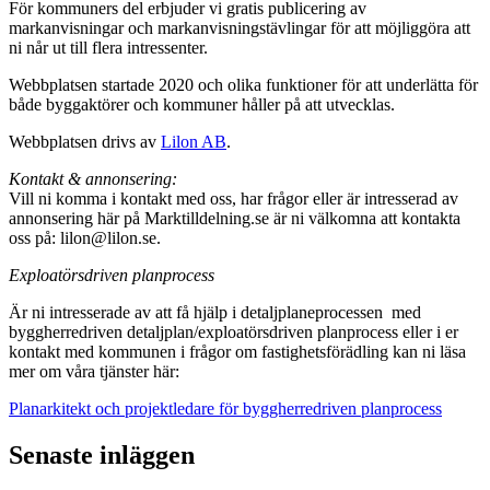
För kommuners del erbjuder vi gratis publicering av
markanvisningar och markanvisningstävlingar för att möjliggöra att
ni når ut till flera intressenter.
Webbplatsen startade 2020 och olika funktioner för att underlätta för
både byggaktörer och kommuner håller på att utvecklas.
Webbplatsen drivs av
Lilon AB
.
Kontakt & annonsering:
Vill ni komma i kontakt med oss, har frågor eller är intresserad av
annonsering här på Marktilldelning.se är ni välkomna att kontakta
oss på: lilon@lilon.se.
Exploatörsdriven planprocess
Är ni intresserade av att få hjälp i detaljplaneprocessen med
byggherredriven detaljplan/exploatörsdriven planprocess eller i er
kontakt med kommunen i frågor om fastighetsförädling kan ni läsa
mer om våra tjänster här:
Planarkitekt och projektledare för byggherredriven planprocess
Senaste inläggen