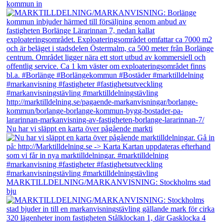
kommun in
Nu har vi släppt en karta över pågående markti
MARKTILLDELNING/MARKANVISNING: Stockholms stad
bju